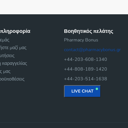
 πληροφορία
Βοηθητικός πελάτης
 εμάς
Pharmacy Bonus
ήστε μαζί μας
contact@pharmacybonus.gr
ωτήσεις
+44-203-608-1340
 παραγγελίας
+44-808-189-1420
ές μας
+44-203-514-1638
προϋποθέσεις
LIVE CHAT