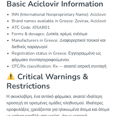
Basic Aciclovir Information
INN (International Nonproprietary Name): Aciclovir
Brand names available in Greece: Zovirax, Aciclovir
ATC Code: J05AB01
Forms & dosages: Δισκία, κρέμα, ενέσιμα
Manufacturers in Greece: Διαφορερτικοί τοπικοί και
διεθνείς παραγωγοί
Registration status in Greece: Εγγεγραμμένο ως
φάρμακο συνταγογραφούμενου
OTC/Rx classification: Rx — απαιτεί ιατρική συνταγή
Critical Warnings &
Restrictions
Η ακυκλοβίρη, ένα αντιϊκό φάρμακο, απαιτεί ιδιαίτερη
προσοχή σε ορισμένες ομάδες πληθυσμού. Ιδιαίτερες
προφυλάξεις χρειάζονται για ηλικιωμένα άτομα και άτομα
με χρόνια προβλήματα υγείας, όπως νεφρική