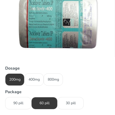
Dosage
200mg
400mg
800mg
Package
90 pill
60 pill
30 pill