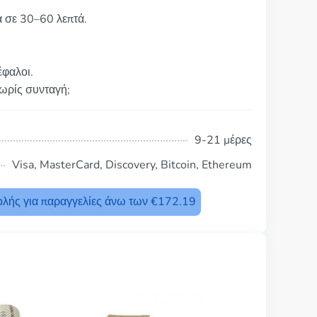
α σε 30–60 λεπτά.
έφαλοι.
χωρίς συνταγή;
9-21 μέρες
Visa, MasterCard, Discovery, Bitcoin, Ethereum
λής για παραγγελίες άνω των €172.19