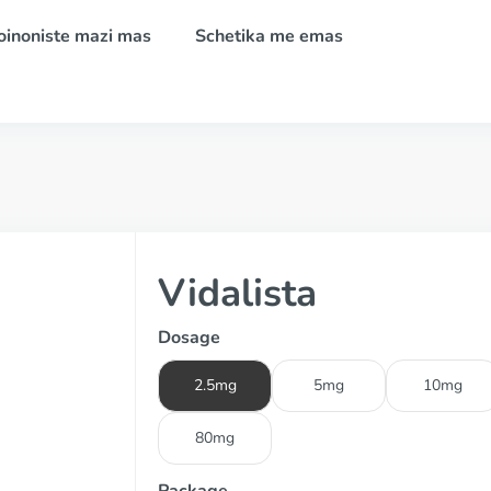
oinoniste mazi mas
Schetika me emas
Vidalista
Dosage
2.5mg
5mg
10mg
80mg