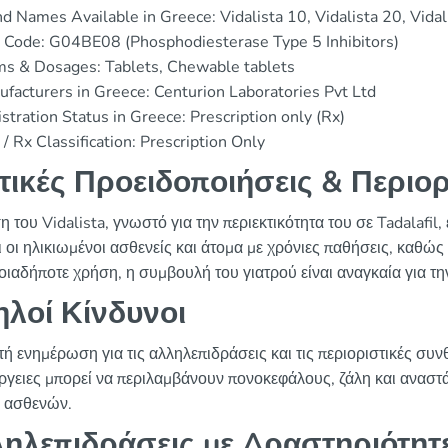
d Names Available in Greece: Vidalista 10, Vidalista 20, Vida
 Code: G04BE08 (Phosphodiesterase Type 5 Inhibitors)
ms & Dosages: Tablets, Chewable tablets
facturers in Greece: Centurion Laboratories Pvt Ltd
stration Status in Greece: Prescription only (Rx)
/ Rx Classification: Prescription Only
τικές Προειδοποιήσεις & Περιορ
 του Vidalista, γνωστό για την περιεκτικότητα του σε Tadalafil,
ι οι ηλικιωμένοι ασθενείς και άτομα με χρόνιες παθήσεις, καθώς 
οιαδήποτε χρήση, η συμβουλή του γιατρού είναι αναγκαία για τ
λοί Κίνδυνοι
ή ενημέρωση για τις αλληλεπιδράσεις και τις περιοριστικές συ
ργειες μπορεί να περιλαμβάνουν πονοκεφάλους, ζάλη και αναστά
 ασθενών.
ηλεπιδράσεις με Δραστηριότητ