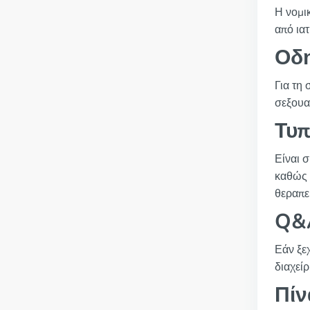
Η νομικ
από ια
Οδη
Για τη
σεξουα
Τυπ
Είναι 
καθώς 
θεραπε
Q&A
Εάν ξε
διαχείρ
Πίν