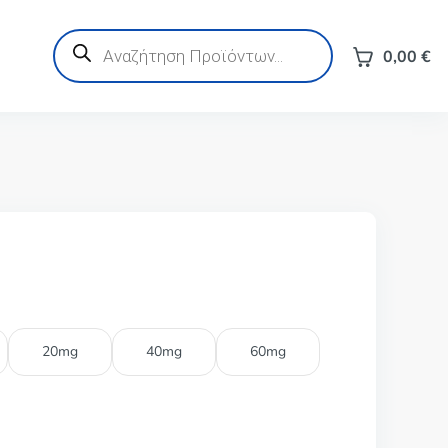
Products
search
0,00
€
20mg
40mg
60mg