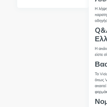
Η λήψη
παρατη
οδηγήσ
Q&A
Ελλ
Η απάν
είστε σ
Βασ
Το Vida
όπως V
απαιτε
φαρμάκ
Νομ