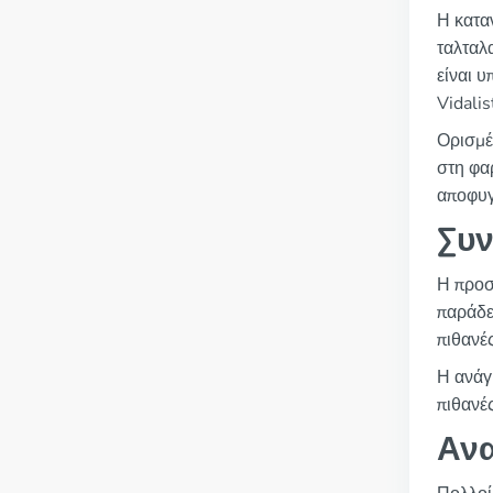
Η κατα
ταλταλ
είναι υ
Vidali
Ορισμέ
στη φα
αποφυγ
Συν
Η προσ
παράδε
πιθανές
Η ανάγ
πιθανέ
Ανα