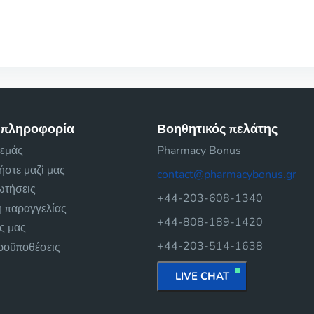
 πληροφορία
Βοηθητικός πελάτης
 εμάς
Pharmacy Bonus
ήστε μαζί μας
contact@pharmacybonus.gr
ωτήσεις
+44-203-608-1340
 παραγγελίας
+44-808-189-1420
ές μας
+44-203-514-1638
προϋποθέσεις
LIVE CHAT