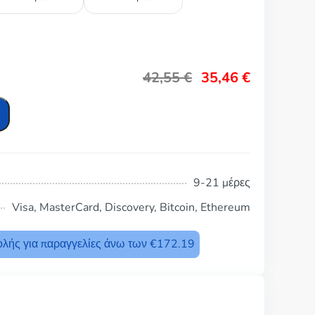
42,55
€
35,46
€
9-21 μέρες
Visa, MasterCard, Discovery, Bitcoin, Ethereum
λής για παραγγελίες άνω των €172.19