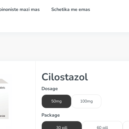
oinoniste mazi mas
Schetika me emas
Cilostazol
Dosage
50mg
100mg
Package
30 pill
60 pill