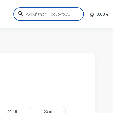
Products
search
0,00
€
90 pill
120 pill