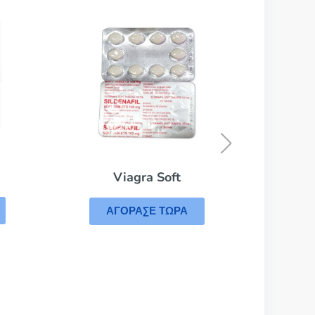
Cial
Α
Viagra Soft
ΑΓΟΡΑΣΕ ΤΩΡΑ