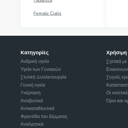
Tadalista
Female Cialis
Κατηγορίες
Χρήσιμη
Ανδρική υγεία
Σχετικά με
Υγεία των Γυναικών
Επικοινων
Στυτική Δυσλειτουργία
Συχνές ερ
Γενική υγεία
Κατάσταση
Υπέρταση
Οι πολιτικ
Αντιβιοτικά
Όροι και 
Αντικαταθλιπτικά
Φροντίδα του δέρματος
Αναλγητικά