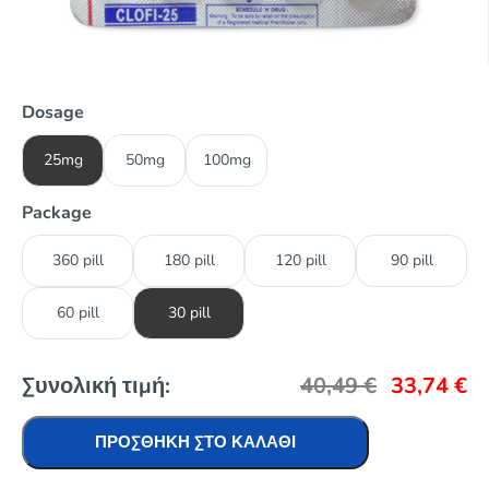
Dosage
25mg
50mg
100mg
Package
360 pill
180 pill
120 pill
90 pill
60 pill
30 pill
Συνολική τιμή:
40,49
€
33,74
€
ΠΡΟΣΘΉΚΗ ΣΤΟ ΚΑΛΆΘΙ