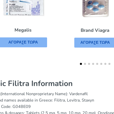
Brand Viagra
Cialis Super 
ΑΓΟΡΑΣΕ ΤΩΡΑ
ΑΓΟΡΑΣΕ Τ
ic Filitra Information
(International Nonproprietary Name): Vardenafil
d names available in Greece: Filitra, Levitra, Staxyn
 Code: G04BE09
s & dosages: Tablets (2.5 mg, 5 mg, 10 mg, 20 mg), Orodispe