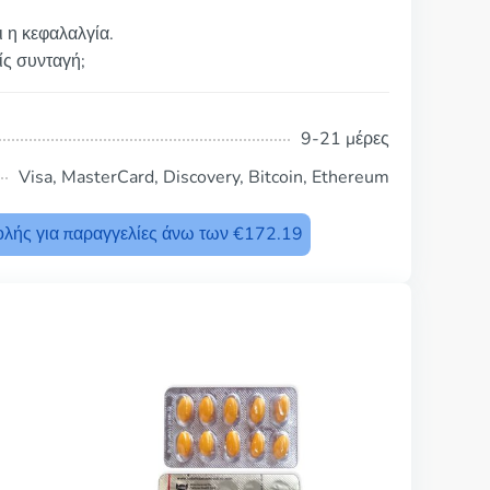
ι η κεφαλαλγία.
ίς συνταγή;
9-21 μέρες
Visa, MasterCard, Discovery, Bitcoin, Ethereum
λής για παραγγελίες άνω των €172.19