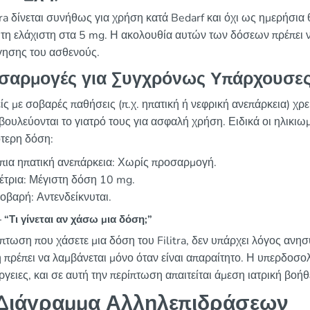
tra δίνεται συνήθως για χρήση κατά Bedarf και όχι ως ημερήσια 
 τη ελάχιστη στα 5 mg. Η ακολουθία αυτών των δόσεων πρέπει να
γησης του ασθενούς.
σαρμογές για Συγχρόνως Υπάρχουσες
ίς με σοβαρές παθήσεις (π.χ. ηπατική ή νεφρική ανεπάρκεια) χρ
ουλεύονται το γιατρό τους για ασφαλή χρήση. Ειδικά οι ηλικιωμ
τερη δόση:
πια ηπατική ανεπάρκεια: Χωρίς προσαρμογή.
έτρια: Μέγιστη δόση 10 mg.
οβαρή: Αντενδείκνυται.
“Τι γίνεται αν χάσω μια δόση;”
ίπτωση που χάσετε μια δόση του Filitra, δεν υπάρχει λόγος ανησ
 πρέπει να λαμβάνεται μόνο όταν είναι απαραίτητο. Η υπερδοσο
γειες, και σε αυτή την περίπτωση απαιτείται άμεση ιατρική βοήθ
Διάγραμμα Αλληλεπιδράσεων