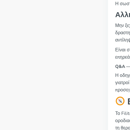
Η σωστ
Αλλ
Μην ξεχ
δραστη
αντίληψ
Είναι 
επηρεά
Q&A — 
Η οδηγί
γιατρο
προσοχ
Β
Το Fili
οροδια
τη θερα