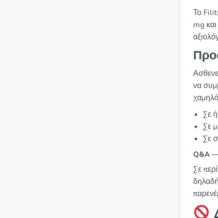
Το Fili
mg και
αξιολό
Προ
Ασθενε
να συμβ
χαμηλό
Σε ή
Σε μ
Σε σ
Q&A — 
Σε περ
δηλαδή
παρενέρ