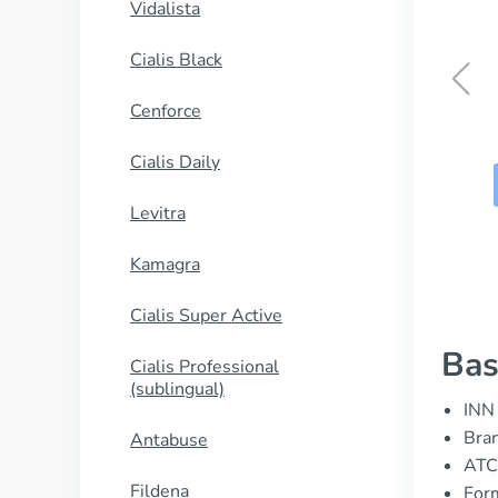
Vidalista
Cialis Black
Cenforce
Megalis
Cialis Daily
ΑΓΟΡΑΣΕ ΤΩΡΑ
Levitra
Kamagra
Cialis Super Active
Bas
Cialis Professional
(sublingual)
INN 
Bran
Antabuse
ATC
Fildena
Form