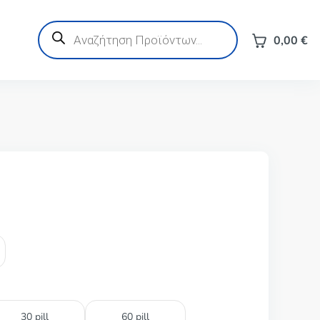
Products
search
0,00
€
30 pill
60 pill