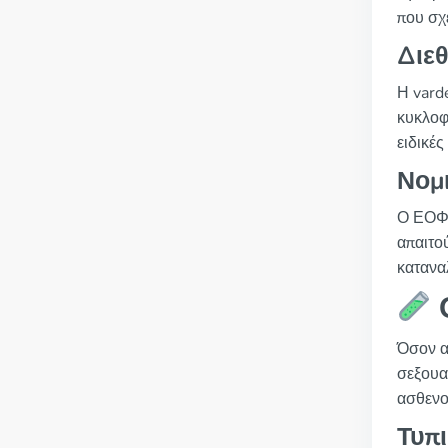
που σχ
Διε
Η varde
κυκλοφ
ειδικέ
Νομ
Ο ΕΟΦ 
απαιτο
κατανα
Όσον α
σεξουα
ασθενο
Τυπ