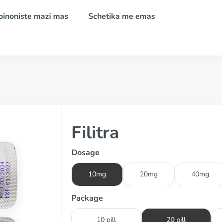
oinoniste mazi mas
Schetika me emas
Filitra
Dosage
10mg
20mg
40mg
Package
10 pill
20 pill