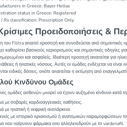
facturers in Greece: Bayer Hellas
stration status in Greece: Registered
/ Rx classification: Prescription Only
ρίσιμες Προειδοποιήσεις & Πε
η του Filitra απαιτεί προσοχή και συνοδεύεται από σημαντικές 
ει καθορίσει βασικούς περιορισμούς και σημαντικές οδηγίες για
νημερωμένοι και ασφαλείς. Ιδιαίτερη προσοχή απαιτείται για ηλ
άθειες ή ηπατικές νόσους. Αυτές οι ομάδες ενδέχεται να είναι 
νται ειδικές δόσεις, οπότε απαιτείται η εκτίμηση από επαγγελματ
λού Κινδύνου Ομάδες
νες ομάδες ασθενών μπορεί να έχουν αυξημένο κίνδυνο κατά τη 
α με σοβαρές καρδιοαγγειακές παθήσεις.
ά με ηπατική ή νεφρική ανεπάρκεια.
ενείς με ιστορικό πριαπισμού ή ανατομικών παραμορφώσεων το
α που παίρνουν φάρμακα που αλληλεπιδρούν με το vardenafil.