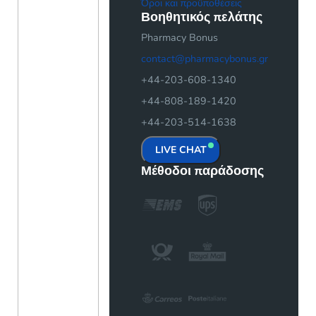
Όροι και προϋποθέσεις
Βοηθητικός πελάτης
Pharmacy Bonus
contact@pharmacybonus.gr
+44-203-608-1340
+44-808-189-1420
+44-203-514-1638
LIVE CHAT
Μέθοδοι παράδοσης