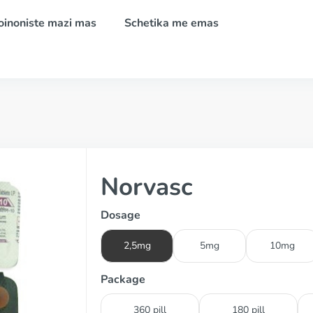
oinoniste mazi mas
Schetika me emas
Norvasc
Dosage
2,5mg
5mg
10mg
Package
360 pill
180 pill