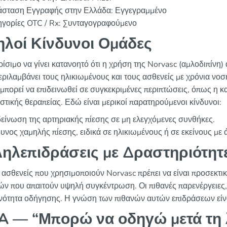
άσταση Εγγραφής στην Ελλάδα: Εγγεγραμμένο
ηγορίες OTC / Rx: Συνταγογραφούμενο
λοί Κίνδυνοι Ομάδες
ρίσιμο να γίνει κατανοητό ότι η χρήση της Norvasc (αμλοδιπίνη)
εριλαμβάνει τους ηλικιωμένους και τους ασθενείς με χρόνια νο
 μπορεί να επιδεινωθεί σε συγκεκριμένες περιπτώσεις, όπως η κ
στικής θεραπείας. Εδώ είναι μερικοί παρατηρούμενοι κίνδυνοι:
είνωση της αρτηριακής πίεσης σε μη ελεγχόμενες συνθήκες.
υνος χαμηλής πίεσης, ειδικά σε ηλικιωμένους ή σε εκείνους με
ηλεπιδράσεις με Δραστηριότητ
ι ασθενείς που χρησιμοποιούν Norvasc πρέπει να είναι προσεκτικ
ών που απαιτούν υψηλή συγκέντρωση. Οι πιθανές παρενέργειες
ανότητα οδήγησης. Η γνώση των πιθανών αυτών επιδράσεων είν
 — “Μπορώ να οδηγώ μετά τη 