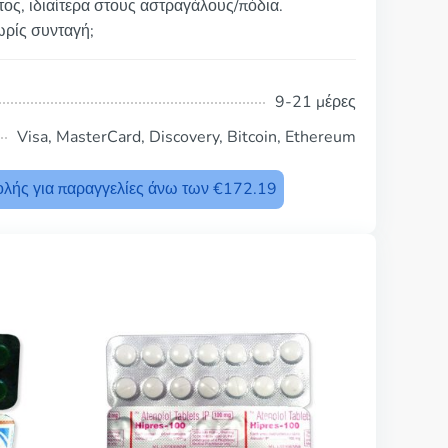
ατος, ιδιαίτερα στους αστραγάλους/πόδια.
ωρίς συνταγή;
9-21 μέρες
Visa, MasterCard, Discovery, Bitcoin, Ethereum
λής για παραγγελίες άνω των €172.19