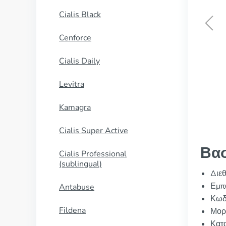
Cialis Black
Cenforce
Minoxidil
Cialis Daily
ΑΓΟΡΑΣΕ ΤΩΡΑ
Levitra
Kamagra
Cialis Super Active
Βασ
Cialis Professional
(sublingual)
Διεθ
Εμπο
Antabuse
Κωδ
Fildena
Μορ
Κατα