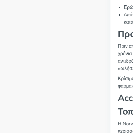
Ερώ
Απάν
κατά
Προ
Πριν απ
χρόνια
αντιδρ
πωλήσε
Κρίσιμ
φαρμακ
Acc
Τοπ
Η Norv
περισσ