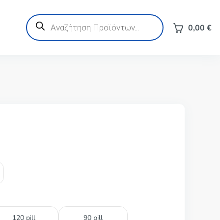
Products
search
0,00
€
120 pill
90 pill