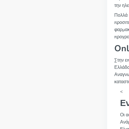
την ηλ
Πολλά 
προσιτά
φαρμακ
προγρα
Onl
Στην ε
Ελλάδα
Αναγνω
καταστ
<
Ε
Οι α
Ανάμ