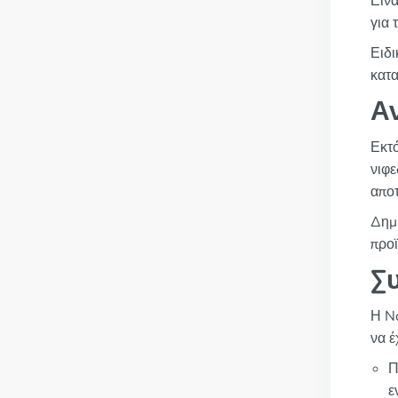
Είνα
για 
Ειδι
κατα
Α
Εκτό
νιφε
αποτ
Δημι
προϊ
Σ
Η No
να έ
Π
ε