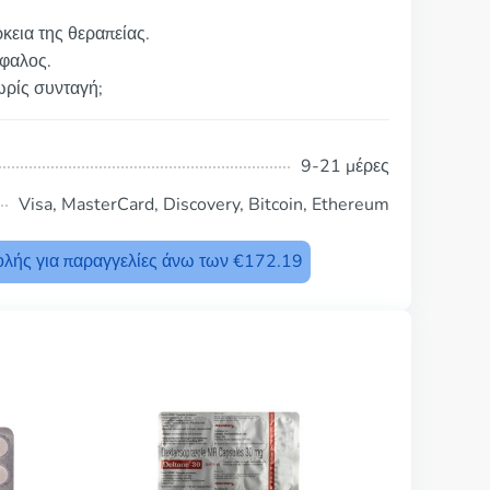
κεια της θεραπείας.
έφαλος.
ωρίς συνταγή;
9-21 μέρες
Visa, MasterCard, Discovery, Bitcoin, Ethereum
λής για παραγγελίες άνω των €172.19