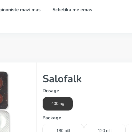
oinoniste mazi mas
Schetika me emas
Salofalk
Dosage
400mg
Package
180 pill
120 pill