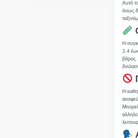
Αυτό τ
όπως δ
ταξινό
Η συγκ
2.4 έω
βάρος.
διπλασ
Η καθη
αποφεύ
Μπορεί 
αλληλε
λειτουρ
Α