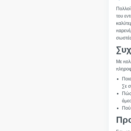
Πολλοί
του εν
καλύτε
παρενέ
σωστές
Συχ
Με πολ
πληροφο
Ποιε
Σε σ
Πώς 
άμε
Πού 
Προ