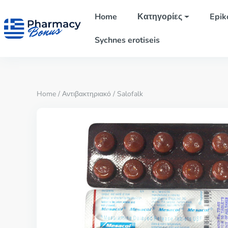
Home
Κατηγορίες
Epik
Sychnes erotiseis
Home
/
Αντιβακτηριακό
/ Salofalk