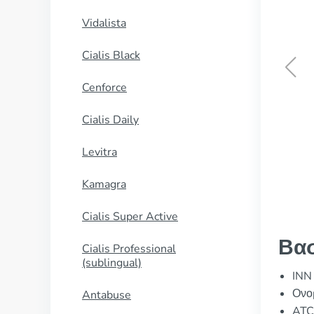
Vidalista
Cialis Black
Cenforce
Vibramycin
Cialis Daily
ΑΓΟΡΑΣΕ ΤΩΡΑ
Levitra
Kamagra
Cialis Super Active
Βασ
Cialis Professional
(sublingual)
INN 
Ονομ
Antabuse
ATC