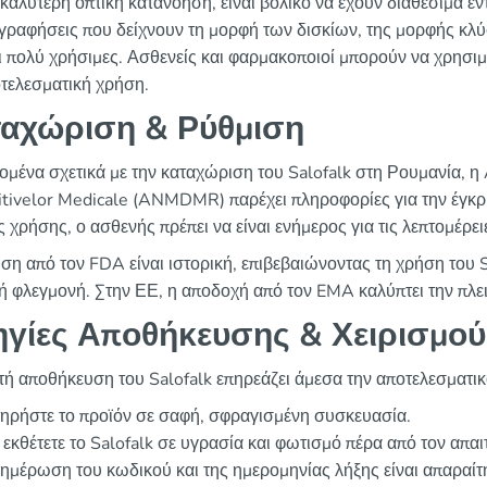
 καλύτερη οπτική κατανόηση, είναι βολικό να έχουν διαθέσιμα έν
γραφήσεις που δείχνουν τη μορφή των δισκίων, της μορφής κ
αι πολύ χρήσιμες. Ασθενείς και φαρμακοποιοί μπορούν να χρησ
οτελεσματική χρήση.
αχώριση & Ρύθμιση
δομένα σχετικά με την καταχώριση του Salofalk στη Ρουμανία, η
itivelor Medicale (ANMDMR) παρέχει πληροφορίες για την έγκρ
χρήσης, ο ασθενής πρέπει να είναι ενήμερος για τις λεπτομέρειε
ιση από τον FDA είναι ιστορική, επιβεβαιώνοντας τη χρήση του S
κή φλεγμονή. Στην ΕΕ, η αποδοχή από τον EMA καλύπτει την πλ
γίες Αποθήκευσης & Χειρισμού
ή αποθήκευση του Salofalk επηρεάζει άμεσα την αποτελεσματικ
ηρήστε το προϊόν σε σαφή, σφραγισμένη συσκευασία.
εκθέτετε το Salofalk σε υγρασία και φωτισμό πέρα από τον απαι
ημέρωση του κωδικού και της ημερομηνίας λήξης είναι απαραίτη