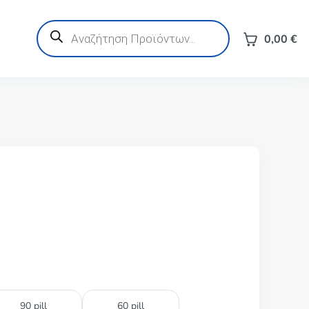
Products
search
0,00
€
90 pill
60 pill