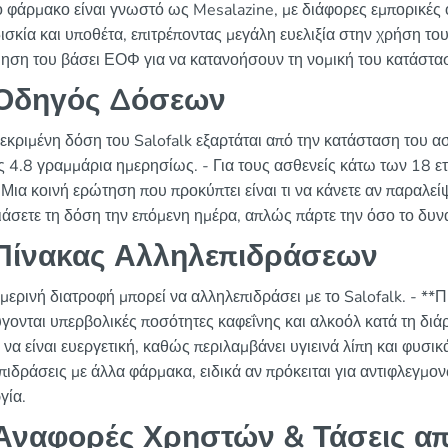
ο φάρμακο είναι γνωστό ως Mesalazine, με διάφορες εμπορικές ο
ισκία και υποθέτα, επιτρέποντας μεγάλη ευελιξία στην χρήση του
μηση του βάσει ΕΟΦ για να κατανοήσουν τη νομική του κατάστα
Οδηγός Δόσεων
εκριμένη δόση του Salofalk εξαρτάται από την κατάσταση του ασ
ς 4.8 γραμμάρια ημερησίως. - Για τους ασθενείς κάτω των 18 ε
 Μια κοινή ερώτηση που προκύπτει είναι τι να κάνετε αν παραλεί
ιάσετε τη δόση την επόμενη ημέρα, απλώς πάρτε την όσο το δυν
Πίνακας Αλληλεπιδράσεων
μερινή διατροφή μπορεί να αλληλεπιδράσει με το Salofalk. - **Π
γονται υπερβολικές ποσότητες καφεΐνης και αλκοόλ κατά τη διάρ
να είναι ευεργετική, καθώς περιλαμβάνει υγιεινά λίπη και φυσικ
πιδράσεις με άλλα φάρμακα, ειδικά αν πρόκειται για αντιφλεγμ
γία.
ναφορές Χρηστών & Τάσεις απ