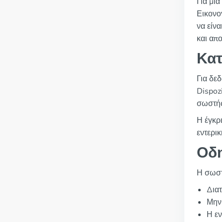
Για μια
Εικονο
να είν
και απ
Κατ
Για δε
Dispoz
σωστής 
Η έγκρ
εντερι
Οδη
Η σωστ
Διατ
Μην 
Η εν