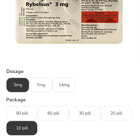
Dosage
3mg
7mg
14mg
Package
90 pill
60 pill
30 pill
20 pill
10 pill