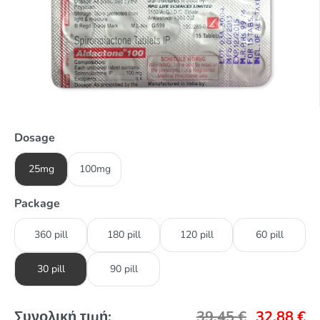
Dosage
25mg
100mg
Package
360 pill
180 pill
120 pill
60 pill
30 pill
90 pill
Συνολική τιμή:
39,45
€
32,88
€