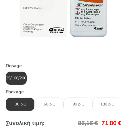
Dosage
25/100/200mg
Package
30 pill
60 pill
90 pill
180 pill
Συνολική τιμή:
86,16
€
71,80
€