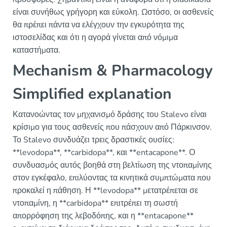
είναι συνήθως γρήγορη και εύκολη. Ωστόσο, οι ασθενείς
θα πρέπει πάντα να ελέγχουν την εγκυρότητα της
ιστοσελίδας και ότι η αγορά γίνεται από νόμιμα
καταστήματα.
Mechanism & Pharmacology
Simplified explanation
Κατανοώντας τον μηχανισμό δράσης του Stalevo είναι
κρίσιμο για τους ασθενείς που πάσχουν από Πάρκινσον.
Το Stalevo συνδυάζει τρεις δραστικές ουσίες:
**levodopa**, **carbidopa**, και **entacapone**. Ο
συνδυασμός αυτός βοηθά στη βελτίωση της ντοπαμίνης
στον εγκέφαλο, επιλύοντας τα κινητικά συμπτώματα που
προκαλεί η πάθηση. Η **levodopa** μετατρέπεται σε
ντοπαμίνη, η **carbidopa** επιτρέπει τη σωστή
απορρόφηση της λεβοδόπης, και η **entacapone**