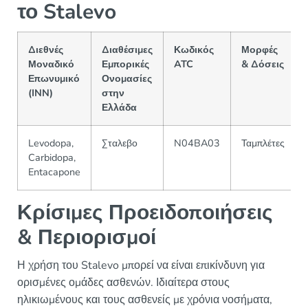
το Stalevo
Διεθνές
Διαθέσιμες
Κωδικός
Μορφές
Μοναδικό
Εμπορικές
ATC
& Δόσεις
Επωνυμικό
Ονομασίες
(INN)
στην
Ελλάδα
Levodopa,
Σταλεβο
N04BA03
Ταμπλέτες
Carbidopa,
Entacapone
Κρίσιμες Προειδοποιήσεις
& Περιορισμοί
Η χρήση του Stalevo μπορεί να είναι επικίνδυνη για
ορισμένες ομάδες ασθενών. Ιδιαίτερα στους
ηλικιωμένους και τους ασθενείς με χρόνια νοσήματα,