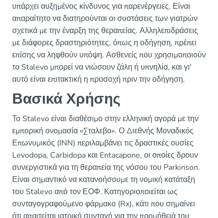
υπάρχει αυξημένος κίνδυνος για παρενέργειες. Είναι
απαραίτητο να διατηρούνται οι συστάσεις των γιατρών
σχετικά με την έναρξη της θεραπείας. Αλληλεπιδράσεις
με διάφορες δραστηριότητες, όπως η οδήγηση, πρέπει
επίσης να ληφθούν υπόψη. Ασθενείς που χρησιμοποιούν
το Stalevo μπορεί να νιώσουν ζάλη ή υπνηλία, και γι'
αυτό είναι επιτακτική η προσοχή πριν την οδήγηση.
Βασικά Χρήσης
Το Stalevo είναι διαθέσιμο στην ελληνική αγορά με την
εμπορική ονομασία «Σταλεβο». Ο Διεθνής Μοναδικός
Επωνυμικός (INN) περιλαμβάνει τις δραστικές ουσίες
Levodopa, Carbidopa και Entacapone, οι οποίες δρουν
συνεργιστικά για τη θεραπεία της νόσου του Parkinson.
Είναι σημαντικό να κατανοήσουμε τη νομική κατάταξη
του Stalevo από τον ΕΟΦ. Κατηγοριοποιείται ως
συνταγογραφούμενο φάρμακο (Rx), κάτι που σημαίνει
ότι απαιτείται ιατρική συνταγή για την προμήθειά του.