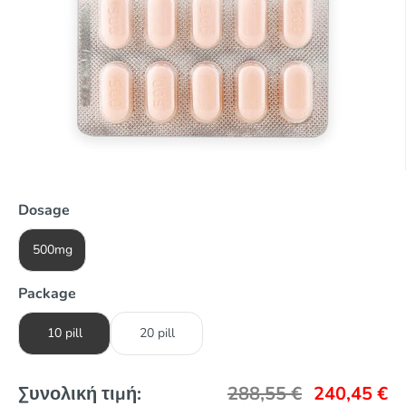
Dosage
500mg
Package
10 pill
20 pill
Συνολική τιμή:
288,55
€
240,45
€