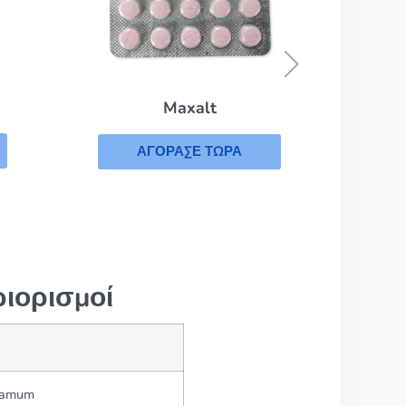
Celebrex
ΑΓΟΡΑΣΕ ΤΩΡΑ
Α
ριορισμοί
icamum