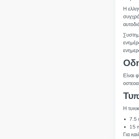
Η ελλη
συγχρό
αυτοδι
Συστημ
ενημέρ
ενημερ
Οδ
Είναι φ
οστεοα
Τυπ
Η τυπικ
7.5
15 m
Για πα