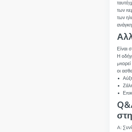
ταυτόχ
των πε
των ηλ
ανάγκη
Αλλ
Είναι σ
Η οδήγ
μπορεί
οι ασθ
Αύξ
Ζάλη
Επικ
Q&A
στη
A: Συν