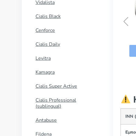
Vidalista
Cialis Black
Cenforce
Imigran
Cialis Daily
ΑΓΟΡΑΣΕ ΤΩΡΑ
Levitra
Kamagra
Cialis Super Active
Κ
Cialis Professional
(sublingual)
INN 
Antabuse
Εμπο
Fildena