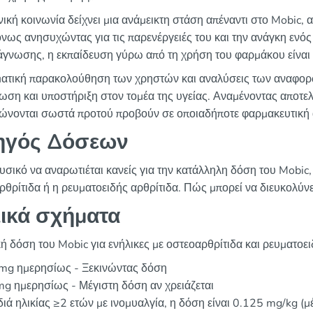
νική κοινωνία δείχνει μια ανάμεικτη στάση απέναντι στο Mobic,
νως ανησυχώντας για τις παρενέργειές του και την ανάγκη ενό
άγνωσης, η εκπαίδευση γύρω από τη χρήση του φαρμάκου είναι π
ατική παρακολούθηση των χρηστών και αναλύσεις των αναφορών
ωση και υποστήριξη στον τομέα της υγείας. Αναμένοντας αποτελέ
ώνονται σωστά προτού προβούν σε οποιαδήποτε φαρμακευτική
ηγός Δόσεων
υσικό να αναρωτιέται κανείς για την κατάλληλη δόση του Mobic,
ρθρίτιδα ή η ρευματοειδής αρθρίτιδα. Πώς μπορεί να διευκολύν
ικά σχήματα
ή δόση του Mobic για ενήλικες με οστεοαρθρίτιδα και ρευματοειδ
 mg ημερησίως - Ξεκινώντας δόση
g ημερησίως - Μέγιστη δόση αν χρειάζεται
ιδιά ηλικίας ≥2 ετών με ινομυαλγία, η δόση είναι 0.125 mg/kg (