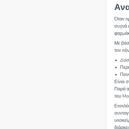
Ανα
Όταν π
συχνά ε
φαρμάκ
Με βάσ
τον πό
Δυσ
Περι
Πον
Είναι σ
Παρά α
του Mo
Επιπλέ
συνταγ
υποκείμ
διάρκε