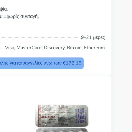
ψία.
bic χωρίς συνταγή;
9-21 μέρες
Visa, MasterCard, Discovery, Bitcoin, Ethereum
λής για παραγγελίες άνω των €172.19