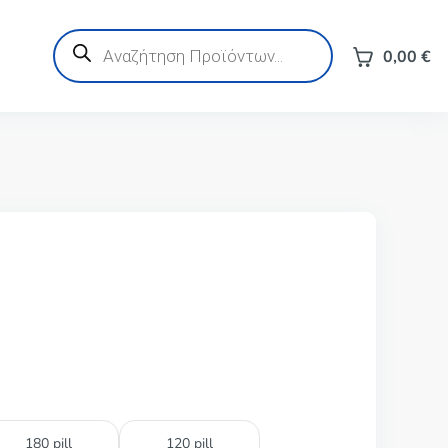
Products
search
0,00
€
180 pill
120 pill