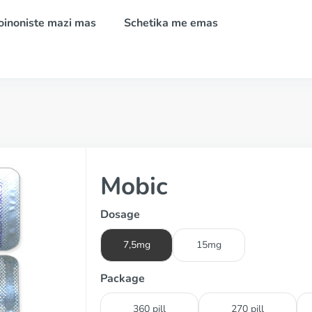
oinoniste mazi mas
Schetika me emas
Mobic
Dosage
7,5mg
15mg
Package
360 pill
270 pill