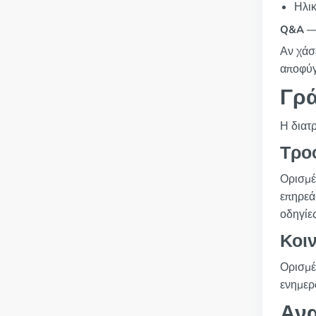
Ηλικ
Q&A — 
Αν χάσε
αποφύγ
Γρ
Η διατ
Τρο
Ορισμέ
επηρεάσ
οδηγίες
Κοι
Ορισμέ
ενημερ
Ανα