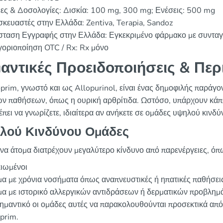
ες & Δοσολογίες: Δισκία: 100 mg, 300 mg; Ενέσεις: 500 mg
σκευαστές στην Ελλάδα: Zentiva, Terapia, Sandoz
σταση Εγγραφής στην Ελλάδα: Εγκεκριμένο φάρμακο με συντα
γοριοποίηση OTC / Rx: Rx μόνο
αντικές Προειδοποιήσεις & Περ
oprim, γνωστό και ως Allopurinol, είναι ένας δημοφιλής παράγον
ών παθήσεων, όπως η ουρική αρθρίτιδα. Ωστόσο, υπάρχουν κάπο
έπει να γνωρίζετε, ιδιαίτερα αν ανήκετε σε ομάδες υψηλού κινδύ
λού Κινδύνου Ομάδες
να άτομα διατρέχουν μεγαλύτερο κίνδυνο από παρενέργειες, όπ
κιωμένοι
α με χρόνια νοσήματα όπως αναπνευστικές ή ηπατικές παθήσει
μα με ιστορικό αλλεργικών αντιδράσεων ή δερματικών προβλημ
σημαντικό οι ομάδες αυτές να παρακολουθούνται προσεκτικά από 
oprim.