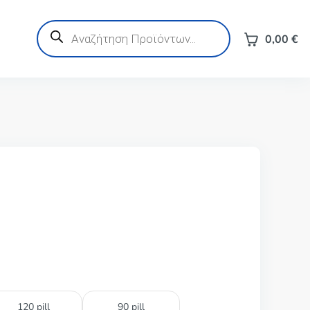
Products
search
0,00
€
120 pill
90 pill