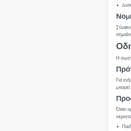
Δισ
Νομ
Σύμφων
σημαίνε
Οδ
Η σωστ
Πρό
Για εν
μπορεί
Προ
Όταν πρ
περιπτ
Παιδ