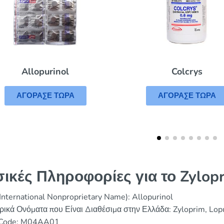
Colcrys
Indocin
ΑΓΟΡΑΣΕ ΤΩΡΑ
ΑΓΟΡΑΣΕ ΤΩΡ
ικές Πληροφορίες για το Zylop
(International Nonproprietary Name): Allopurinol
ρικά Ονόματα που Είναι Διαθέσιμα στην Ελλάδα: Zyloprim, Lop
 Code: M04AA01