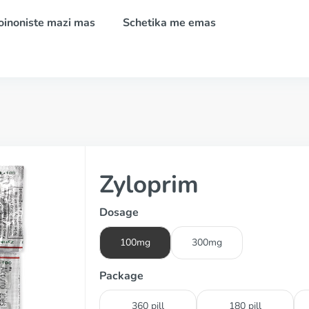
oinoniste mazi mas
Schetika me emas
Zyloprim
Dosage
100mg
300mg
Package
360 pill
180 pill