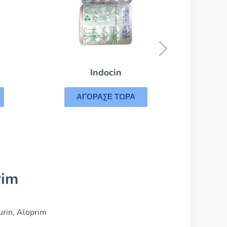
Neoral
ΑΓΟΡΑΣΕ ΤΩΡΑ
Α
rim
urin, Aloprim