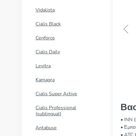
Vidalista
Cialis Black
Cenforce
Allopurinol
Cialis Daily
ΑΓΟΡΑΣΕ ΤΩΡΑ
Levitra
Kamagra
Cialis Super Active
Βασ
Cialis Professional
(sublingual)
• INN 
• Εμπο
Antabuse
• ATC