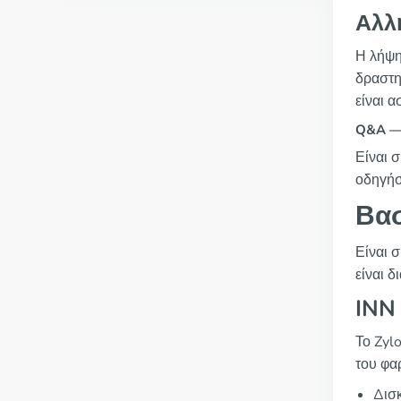
Αλλ
Η λήψη
δραστη
είναι 
Q&A — 
Είναι 
οδηγήσε
Βασ
Είναι σ
είναι δ
INN
Το Zyl
του φα
Δισ