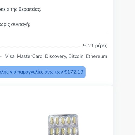
κεια της θεραπείας.
χωρίς συνταγή;
9-21 μέρες
Visa, MasterCard, Discovery, Bitcoin, Ethereum
λής για παραγγελίες άνω των €172.19